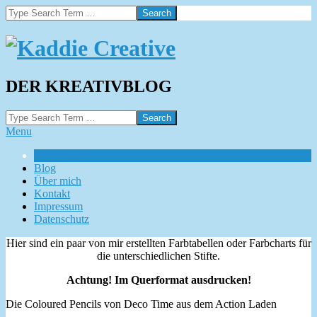
Skip
Search
to
content
Kaddie
DER KREATIVBLOG
Creative
Search
Navigation
Menu
Menu
Downloads
Blog
Über mich
Kontakt
Impressum
Datenschutz
Hier sind ein paar von mir erstellten Farbtabellen oder Farbcharts für
die unterschiedlichen Stifte.
Achtung! Im Querformat ausdrucken!
Die Coloured Pencils von Deco Time aus dem Action Laden